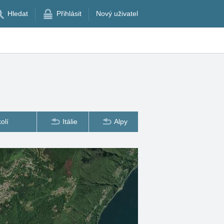
Hledat
Přihlásit
Nový uživatel
olí
Itálie
Alpy