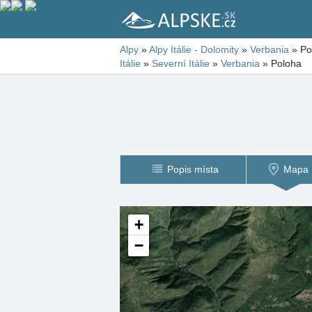
Alpy
»
Alpy Itálie - Dolomity
»
Verbania
»
Po
Itálie
»
Severní Itálie
»
Verbania
»
Poloha
Popis místa
Mapa
+
−